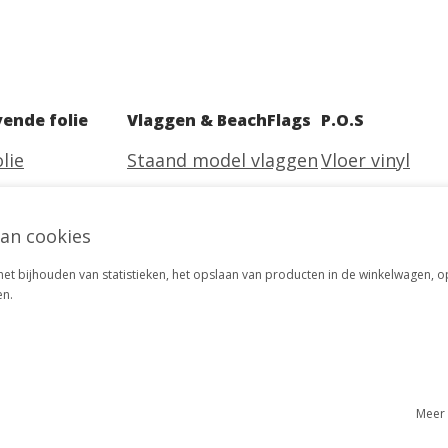
vende folie
Vlaggen & BeachFlags
P.O.S
lie
Staand model vlaggen
Vloer vinyl
rante folie
Recht model vlaggen
Vrijstaand Por
an cookies
 folie
BeachFlag
pees frame
BeachSquare
t bijhouden van statistieken, het opslaan van producten in de winkelwagen, op
en.
Meer 
den
Privacy en Cookie verklaring