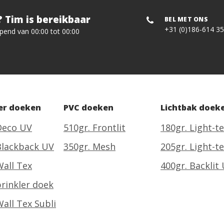
 Tim is bereikbaar
BEL MET ONS
+31 (0)186-614 3
opend van 00:00 tot 00:00
er doeken
PVC doeken
Lichtbak doek
Deco UV
510gr. Frontlit
180gr. Light-t
Blackback UV
350gr. Mesh
205gr. Light-t
Wall Tex
400gr. Backlit
prinkler doek
Wall Tex Subli