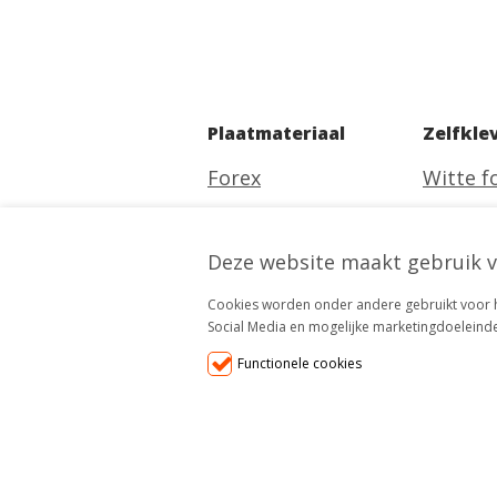
Plaatmateriaal
Zelfkle
Forex
Witte fo
Re-board
Transpa
Alu-bond
Deze website maakt gebruik v
Speciale
Plexiglas
Cookies worden onder andere gebruikt voor he
Social Media en mogelijke marketingdoeleind
Functionele cookies
Disclaimer
Algemene voorwaar