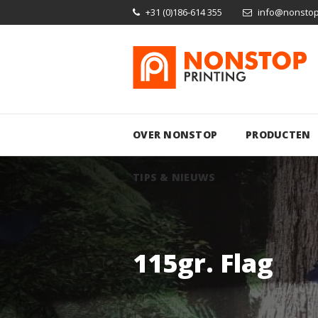
+31 (0)186-614 355
info@nonstopp
OVER NONSTOP
PRODUCTEN
TIPS & NIEUWS
115gr. Flag