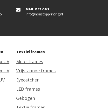
MAIL MET ONS
55
info@nonstopprinting.nl
en
Textielframes
ex UV
Muur frames
ex UV
Vrijstaande frames
 UV
Eyecatcher
LED frames
Gebogen
Textielframes